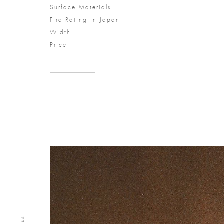
Surface Materials
Fire Rating in Japan
Width
Price