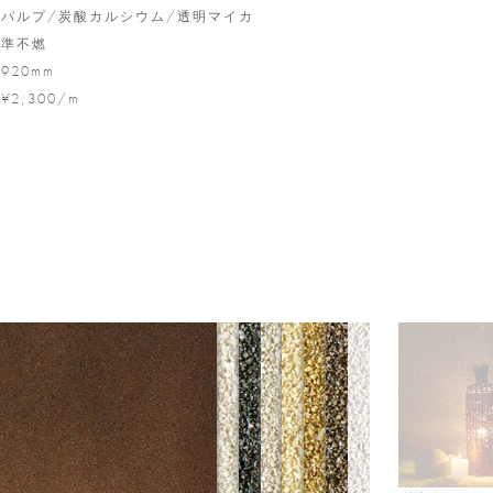
パルプ/炭酸カルシウム/透明マイカ
準不燃
920mm
¥2,300/m