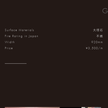
Surface Materials
大理石
Fire Rating in Japan
不燃
Width
920mm
Price
¥3,500/m